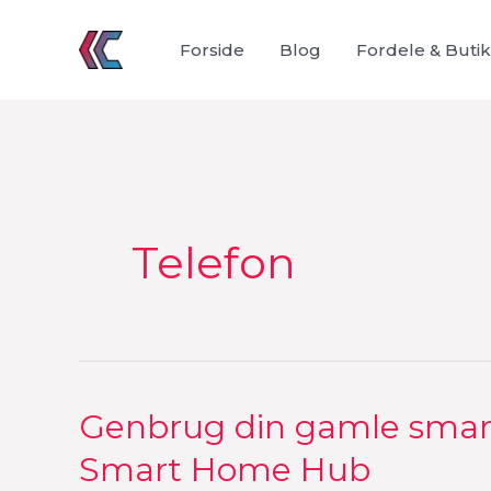
Gå
til
Forside
Blog
Fordele & Butik
indholdet
Telefon
Genbrug din gamle smart
Genbrug
din
Smart Home Hub
gamle