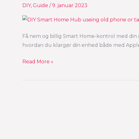
DIY
,
Guide
/
9. januar 2023
smartphone
el.
tablet
som
Få nem og billig Smart Home-kontrol med din ga
en
hvordan du klargør din enhed både med Appl
Smart
Home
Read More »
Hub