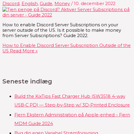
Discord
,
English
,
Guide
,
Money
/
10. december 2022
How to enable Discord Server Subscriptions on your
server outside of the US. Is it possible to make money
from Server Subscriptions? Guide 2022.
How to Enable Discord Server Subscription Outside of the
US
Read More »
Seneste indlæg
Build the KixTips Fast Charger Hub (SW3518 4-way
USB‑C PD) — Step‑by‑Step w/ 3D‑Printed Enclosure
Fjern Ekstern Administration på Apple-enhed – Fjern
MDM Guide 2024
Byg din egen Variabel Strømforsyning