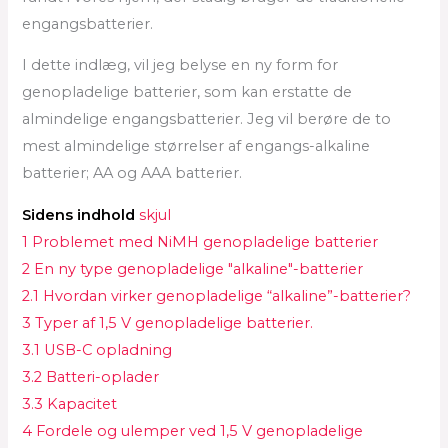
engangsbatterier.
I dette indlæg, vil jeg belyse en ny form for
genopladelige batterier, som kan erstatte de
almindelige engangsbatterier. Jeg vil berøre de to
mest almindelige størrelser af engangs-alkaline
batterier; AA og AAA batterier.
Sidens indhold
skjul
1
Problemet med NiMH genopladelige batterier
2
En ny type genopladelige "alkaline"-batterier
2.1
Hvordan virker genopladelige “alkaline”-batterier?
3
Typer af 1,5 V genopladelige batterier.
3.1
USB-C opladning
3.2
Batteri-oplader
3.3
Kapacitet
4
Fordele og ulemper ved 1,5 V genopladelige