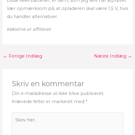
Disse AAA-batterier, er dem, som jeg selv har afprøvet.
Vær opmærksom på, at opladeren skal være 1,5 V, hvis
du handler alternativer.
Købslink er affilieret
←
Forrige Indlæg
Næste Indlæg
→
Skriv en kommentar
Din e-mailadresse vil ikke blive publiceret.
Krævede felter er markeret med
*
Skriv
her..