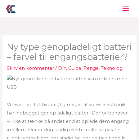
Gå
til
indholdet
Ny type genopladeligt batteri
– farvel til engangsbatterier?
Skriv en kommentar
/
DIY
,
Guide
,
Penge
,
Teknologi
Vi lever i en tid, hvor rigtig meget af vores elektronik
har indbygget genopladeligt batteri. Derfor behøver
vi ikke at tænke på andet end at oplade dem engang
imellem. Der er dog stadig elektroniske apparater
rundt i vores hjem, der stadig bruger de traditionelle