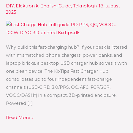
Hub
DIY
,
Elektronik
,
English
,
Guide
,
Teknologi
/
18. august
(SW3518
2025
4-
way
USB‑C
PD)
Why build this fast‑charging hub? If your desk is littered
—
with mismatched phone chargers, power banks, and
Step‑by‑Step
laptop bricks, a desktop USB charger hub solves it with
w/
one clean device. The KixTips Fast Charger Hub
3D‑Printed
consolidates up to four independent fast‑charge
Enclosure
channels (USB‑C PD 3.0/PPS, QC, AFC, FCP/SCP,
VOOC/DASH*) in a compact, 3D‑printed enclosure.
Powered […]
Read More »