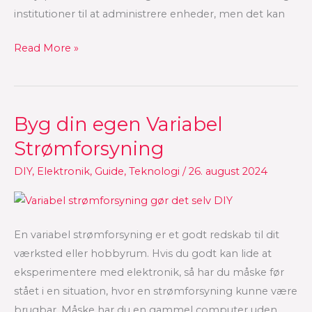
institutioner til at administrere enheder, men det kan
Read More »
Byg din egen Variabel
Byg
din
Strømforsyning
egen
DIY
,
Elektronik
,
Guide
,
Teknologi
/
26. august 2024
Variabel
Strømforsyning
En variabel strømforsyning er et godt redskab til dit
værksted eller hobbyrum. Hvis du godt kan lide at
eksperimentere med elektronik, så har du måske før
stået i en situation, hvor en strømforsyning kunne være
brugbar. Måske har du en gammel computer uden