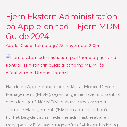
Fjern Ekstern Administration
Fjern
Ekstern
på Apple-enhed – Fjern MDM
Administration
Guide 2024
på
Apple-
Apple
,
Guide
,
Teknologi
/
23. november 2024
enhed
–
Fjern
MDM
Guide
Har du en Apple-enhed, der er låst af Mobile Device
2024
Management (MDM), og vil du gerne have fuld kontrol
over den igen? Når MDM er aktiv, vises skærmen
‘Remote Management’ (‘Ekstern administration’),
hvilket betyder, at enheden er administreret af en
tredjepart. MDM-låse bruges ofte af virksomheder og