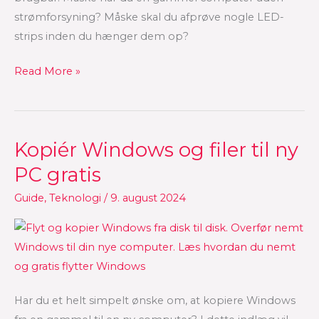
strømforsyning? Måske skal du afprøve nogle LED-
strips inden du hænger dem op?
Read More »
Kopiér Windows og filer til ny
Kopiér
Windows
PC gratis
og
Guide
,
Teknologi
/
9. august 2024
filer
til
ny
PC
gratis
Har du et helt simpelt ønske om, at kopiere Windows