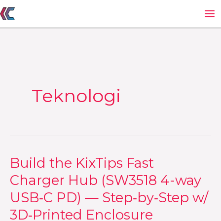
Gå
til
indholdet
Teknologi
Build the KixTips Fast
Build
the
Charger Hub (SW3518 4-way
KixTips
USB‑C PD) — Step‑by‑Step w/
Fast
3D‑Printed Enclosure
Charger