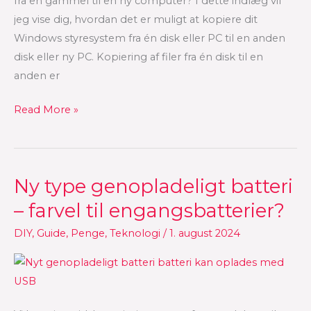
fra en gammel til en ny computer? I dette indlæg vil
jeg vise dig, hvordan det er muligt at kopiere dit
Windows styresystem fra én disk eller PC til en anden
disk eller ny PC. Kopiering af filer fra én disk til en
anden er
Read More »
Ny type genopladeligt batteri
Ny
type
– farvel til engangsbatterier?
genopladeligt
DIY
,
Guide
,
Penge
,
Teknologi
/
1. august 2024
batteri
–
farvel
til