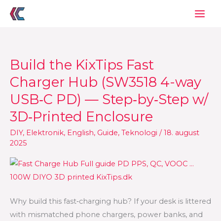
Gå
til
indholdet
Build the KixTips Fast
Build
the
Charger Hub (SW3518 4-way
KixTips
USB‑C PD) — Step‑by‑Step w/
Fast
3D‑Printed Enclosure
Charger
Hub
DIY
,
Elektronik
,
English
,
Guide
,
Teknologi
/
18. august
(SW3518
2025
4-
way
USB‑C
PD)
Why build this fast‑charging hub? If your desk is littered
—
with mismatched phone chargers, power banks, and