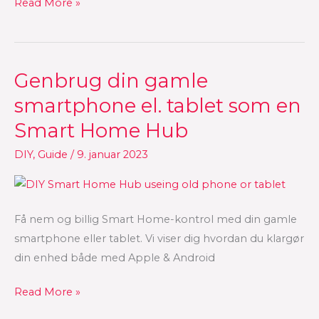
Read More »
Genbrug din gamle
Genbrug
din
smartphone el. tablet som en
gamle
Smart Home Hub
smartphone
el.
DIY
,
Guide
/
9. januar 2023
tablet
som
en
Få nem og billig Smart Home-kontrol med din gamle
Smart
smartphone eller tablet. Vi viser dig hvordan du klargør
Home
din enhed både med Apple & Android
Hub
Read More »