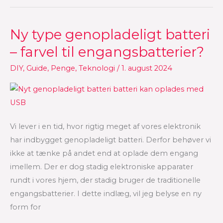
Ny type genopladeligt batteri
Ny
type
– farvel til engangsbatterier?
genopladeligt
DIY
,
Guide
,
Penge
,
Teknologi
/
1. august 2024
batteri
–
farvel
til
engangsbatterier?
Vi lever i en tid, hvor rigtig meget af vores elektronik
har indbygget genopladeligt batteri. Derfor behøver vi
ikke at tænke på andet end at oplade dem engang
imellem. Der er dog stadig elektroniske apparater
rundt i vores hjem, der stadig bruger de traditionelle
engangsbatterier. I dette indlæg, vil jeg belyse en ny
form for