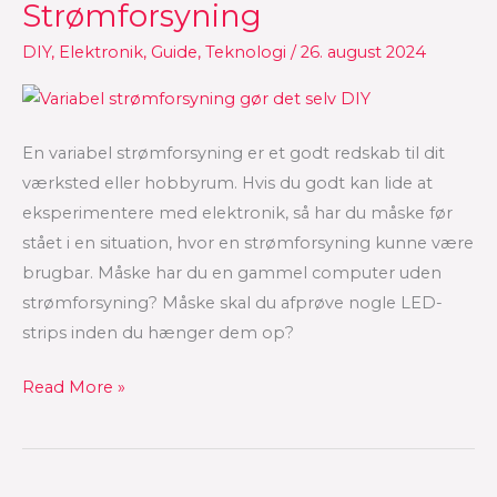
din
Strømforsyning
egen
DIY
,
Elektronik
,
Guide
,
Teknologi
/
26. august 2024
Variabel
Strømforsyning
En variabel strømforsyning er et godt redskab til dit
værksted eller hobbyrum. Hvis du godt kan lide at
eksperimentere med elektronik, så har du måske før
stået i en situation, hvor en strømforsyning kunne være
brugbar. Måske har du en gammel computer uden
strømforsyning? Måske skal du afprøve nogle LED-
strips inden du hænger dem op?
Read More »