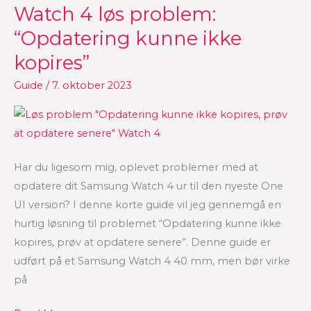
Watch 4 løs problem:
Watch
4
“Opdatering kunne ikke
løs
kopires”
problem:
“Opdatering
Guide
/
7. oktober 2023
kunne
ikke
kopires”
Har du ligesom mig, oplevet problemer med at
opdatere dit Samsung Watch 4 ur til den nyeste One
UI version? I denne korte guide vil jeg gennemgå en
hurtig løsning til problemet “Opdatering kunne ikke
kopires, prøv at opdatere senere”. Denne guide er
udført på et Samsung Watch 4 40 mm, men bør virke
på