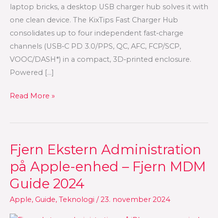
Step‑by‑Step
laptop bricks, a desktop USB charger hub solves it with
w/
one clean device. The KixTips Fast Charger Hub
3D‑Printed
consolidates up to four independent fast‑charge
Enclosure
channels (USB‑C PD 3.0/PPS, QC, AFC, FCP/SCP,
VOOC/DASH*) in a compact, 3D‑printed enclosure.
Powered […]
Read More »
Fjern Ekstern Administration
Fjern
Ekstern
på Apple-enhed – Fjern MDM
Administration
Guide 2024
på
Apple-
Apple
,
Guide
,
Teknologi
/
23. november 2024
enhed