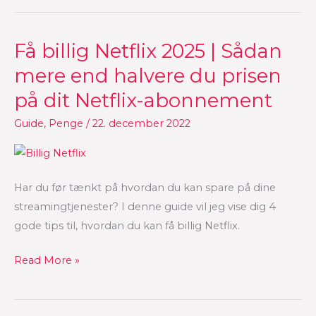
Få billig Netflix 2025 | Sådan
Få
billig
mere end halvere du prisen
Netflix
på dit Netflix-abonnement
2025
|
Guide
,
Penge
/
22. december 2022
Sådan
mere
end
Har du før tænkt på hvordan du kan spare på dine
halvere
streamingtjenester? I denne guide vil jeg vise dig 4
du
gode tips til, hvordan du kan få billig Netflix.
prisen
på
Read More »
dit
Netflix-
abonnement