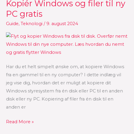
Kopiér Windows og filer til ny
Kopiér
Windows
PC gratis
og
Guide
,
Teknologi
/
9. august 2024
filer
til
ny
PC
gratis
Har du et helt simpelt ønske om, at kopiere Windows
fra en gammel til en ny computer? I dette indlæg vil
jeg vise dig, hvordan det er muligt at kopiere dit
Windows styresystem fra én disk eller PC til en anden
disk eller ny PC. Kopiering af filer fra én disk til en
anden er
Read More »