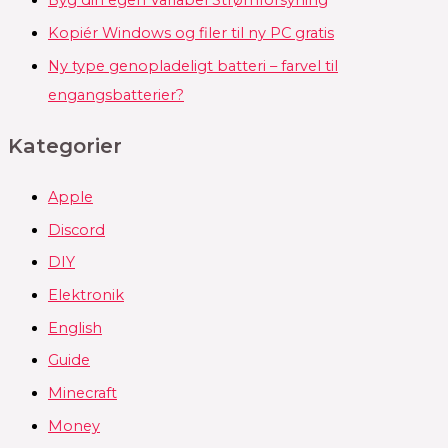
Byg din egen Variabel Strømforsyning
Kopiér Windows og filer til ny PC gratis
Ny type genopladeligt batteri – farvel til
engangsbatterier?
Kategorier
Apple
Discord
DIY
Elektronik
English
Guide
Minecraft
Money